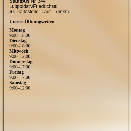
Stadtbus
Nr. 344
Luitpoldstr./Friedrichstr.
S1
Haltestelle "Lauf "- (links).
Unsere Öffnungszeiten
Montag
9
:
00
–
18
:
00
Dienstag
9
:
00
–
18
:
00
Mittwoch
9
:
00
–
12
:
00
Donnerstag
9
:
00
–
17
:
00
Freitag
9
:
00
–
17
:
00
Samstag
9
:
00
–
12
:
00