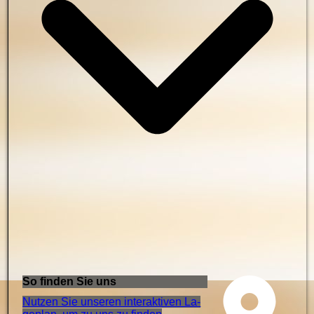
So finden Sie uns
Nutzen Sie unseren interaktiven La­