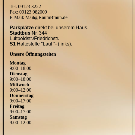
Tel: 09123 3222
Fax: 09123 982009
E-Mail: Mail@RaumBraun.de
Parkplätze
direkt bei unserem Haus.
Stadtbus
Nr. 344
Luitpoldstr./Friedrichstr.
S1
Haltestelle "Lauf "- (links).
Unsere Öffnungszeiten
Montag
9
:
00
–
18
:
00
Dienstag
9
:
00
–
18
:
00
Mittwoch
9
:
00
–
12
:
00
Donnerstag
9
:
00
–
17
:
00
Freitag
9
:
00
–
17
:
00
Samstag
9
:
00
–
12
:
00