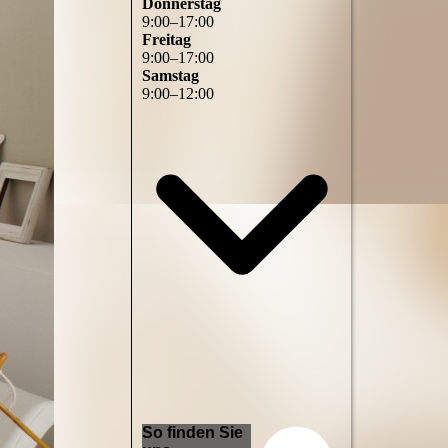
Donnerstag
9
:
00
–
17
:
00
Freitag
9
:
00
–
17
:
00
Samstag
9
:
00
–
12
:
00
So finden Sie