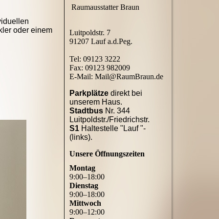
Raumausstatter Braun
viduellen
kler oder einem
Luitpoldstr. 7
91207 Lauf a.d.Peg.
Tel: 09123 3222
Fax: 09123 982009
E-Mail: Mail@RaumBraun.de
Parkplätze
direkt bei
unserem Haus.
Stadtbus
Nr. 344
Luitpoldstr./Friedrichstr.
S1
Haltestelle "Lauf "-
(links).
Unsere Öffnungszeiten
Montag
9
:
00
–
18
:
00
Dienstag
9
:
00
–
18
:
00
Mittwoch
9
:
00
–
12
:
00