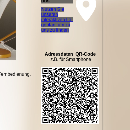
uns
Nutzen Sie
unseren
interaktiven La­
ge­plan, um zu
uns zu finden
Adressdaten QR-Code
z.B. für Smartphone
 Fernbedienung.